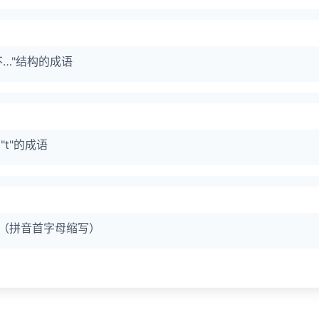
不…"结构的成语
t"的成语
"（拼音首字母缩写）